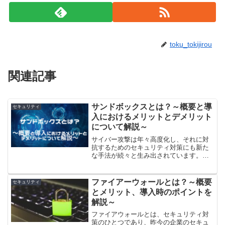
toku_tokijirou
関連記事
サンドボックスとは？～概要と導
セキュリティ
入におけるメリットとデメリット
について解説～
サイバー攻撃は年々高度化し、それに対
抗するためのセキュリティ対策にも新た
な手法が続々と生み出されています。そ
の中の一つに、近年耳にする機会の増え
たセキュリティの手法に「サンドボック
ス」があります。本記事ではこのサンド
ファイアーウォールとは？～概要
セキュリティ
ボックスについて、その概要やメリッ
とメリット、導入時のポイントを
ト・デメリットについてご紹介します。
解説～
ファイアウォールとは、セキュリティ対
策のひとつであり、昨今の企業のセキュ