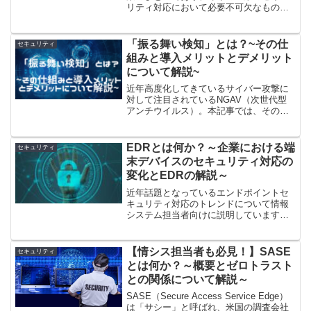
リティ対応において必要不可欠なものと
なります。本記事では、そのファイアウ
ォールの役割と仕組みなど基礎知識、フ
ァイアウォール導入のメリット、ファイ
「振る舞い検知」とは？~その仕
セキュリティ
アウォールの仕組み、種類、導入時のポ
組みと導入メリットとデメリット
イントについて解説しています。
について解説~
近年高度化してきているサイバー攻撃に
対して注目されているNGAV（次世代型
アンチウイルス）。本記事では、その
NGAV（次世代型アンチウイルス）の一
機能である、「振る舞い検知」につい
て、その仕組、利用することによるメリ
EDRとは何か？～企業における端
セキュリティ
ット・デメリットについて解説します。
末デバイスのセキュリティ対応の
変化とEDRの解説～
近年話題となっているエンドポイントセ
キュリティ対応のトレンドについて情報
システム担当者向けに説明しています。
昨今、話題にあがるようになっているサ
イバー攻撃の現状と、それを受けて各企
業の対応の変化、それに伴うITトレンド
【情シス担当者も必見！】SASE
セキュリティ
の変化と今後の対応方法について説明し
とは何か？～概要とゼロトラスト
ています。
との関係について解説～
SASE（Secure Access Service Edge）
は「サシー」と呼ばれ、米国の調査会社