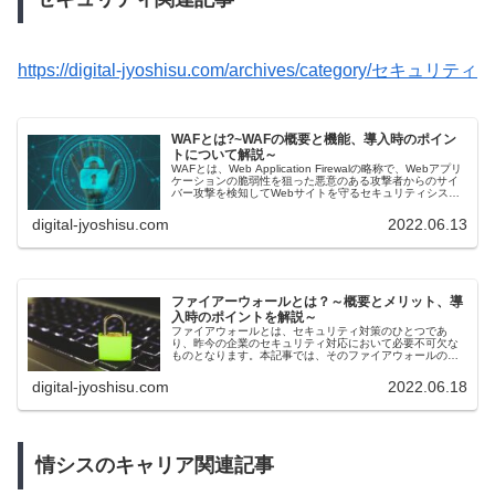
h
ttps://digital-jyoshisu.com/archives/category/セキュリティ
WAFとは?~WAFの概要と機能、導入時のポイン
トについて解説～
WAFとは、Web Application Firewalの略称で、Webアプリ
ケーションの脆弱性を狙った悪意のある攻撃者からのサイ
バー攻撃を検知してWebサイトを守るセキュリティシステ
ムです。 本記事では、WAFとは何か？その仕組みと導入時
のポイントについて解説します
digital-jyoshisu.com
2022.06.13
ファイアーウォールとは？～概要とメリット、導
入時のポイントを解説～
ファイアウォールとは、セキュリティ対策のひとつであ
り、昨今の企業のセキュリティ対応において必要不可欠な
ものとなります。本記事では、そのファイアウォールの役
割と仕組みなど基礎知識、ファイアウォール導入のメリッ
ト、ファイアウォールの仕組み、種類、導入時のポイント
digital-jyoshisu.com
2022.06.18
について解説しています。
情シスのキャリア関連記事