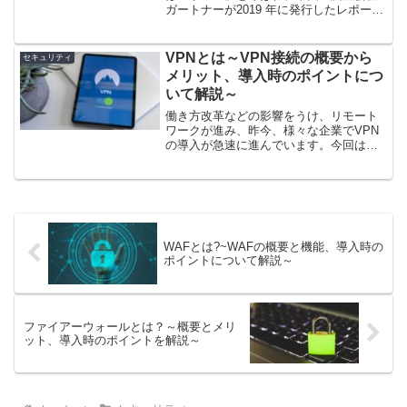
ガートナーが2019 年に発行したレポート
において提唱したセキュリティフレーム
となり、「ゼロトラストセキュリティ対
策」の考え方を実現する手段として注目
VPNとは～VPN接続の概要から
セキュリティ
を集めています
メリット、導入時のポイントにつ
いて解説～
働き方改革などの影響をうけ、リモート
ワークが進み、昨今、様々な企業でVPN
の導入が急速に進んでいます。今回はそ
のVPNについて、個人利用、法人利用の
両方の目線からその仕組み、メリット／
デメリット、導入時のポイントについて
解説していきます。
WAFとは?~WAFの概要と機能、導入時の
ポイントについて解説～
ファイアーウォールとは？～概要とメリ
ット、導入時のポイントを解説～