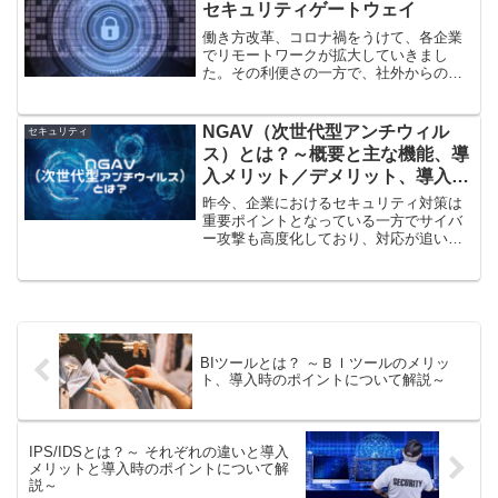
セキュリティゲートウェイ
働き方改革、コロナ禍をうけて、各企業
でリモートワークが拡大していきまし
た。その利便さの一方で、社外からのア
クセス量の増加により、VPN経由で通信
遅延が発生するなど従来の社内ネットワ
ークの課題が浮き彫りになりました。そ
NGAV（次世代型アンチウィル
セキュリティ
の課題を解決する手段として昨今、注目
ス）とは？～概要と主な機能、導
を集めているクラウド型ゲートウェイを
入メリット／デメリット、導入時
開設します。
のポイントを解説～
昨今、企業におけるセキュリティ対策は
重要ポイントとなっている一方でサイバ
ー攻撃も高度化しており、対応が追い付
かない企業が多いのが現状です。本日
は、セキュリティ対策効果を高めてくれ
るNGAVについて、「概要」、「主な機
能」、「EDRとの違い」、「導入メリッ
トとデメリット」、「導入時のポイン
ト」について解説していきます。
BIツールとは？ ～ＢＩツールのメリッ
ト、導入時のポイントについて解説～
IPS/IDSとは？～ それぞれの違いと導入
メリットと導入時のポイントについて解
説～