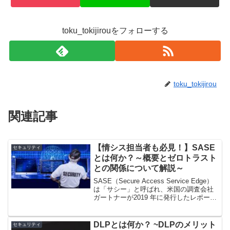
toku_tokijirouをフォローする
toku_tokijirou
関連記事
【情シス担当者も必見！】SASE
セキュリティ
とは何か？～概要とゼロトラスト
との関係について解説～
SASE（Secure Access Service Edge）
は「サシー」と呼ばれ、米国の調査会社
ガートナーが2019 年に発行したレポート
において提唱したセキュリティフレーム
となり、「ゼロトラストセキュリティ対
策」の考え方を実現する手段として注目
DLPとは何か？ ~DLPのメリット
セキュリティ