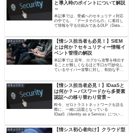
を集めています
と導入時のポイントについて解説
～
本記事では、脅威へのセキュリティ対応
の中でも、「データそのもの」に着目し
て情報を守る仕組みであるDLP（Data
Loss Prevention）について、概要や仕組
み、メリットとあわせて、導入時のポイ
ントについて解説します。
【情シス担当者も必見！】SIEM
セキュリティ
とは何か？セキュリティー情報イ
ベント管理の解説
本記事では 近年、ログから攻撃を検出す
ることが難しくなるほど手口が巧妙化し
ているサイバー攻撃に対し、有効な手段
として注目を集めていSIEMについて、そ
の特徴と近年注目されるようになった背
景、ならびに導入によるメリットと導入
【情シス担当者必見！】IDaaSと
セキュリティ
時のポイント解説します。
は何か？～パスワードから多要素
認証への移り替わり背景～
昨今、ゼロトラストネットワークを語る
際に、一緒に話題となっている
IDaaS（Identity as a Service）につい
て、パスワードの利用実態から、多要素
認証、IDaaSの特徴やその製品を選ぶ上
での注意ポイントを解説しています。
【情シス初心者向け】クラウド型
セキュリティ