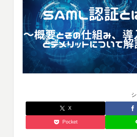
シ
X
Pocket