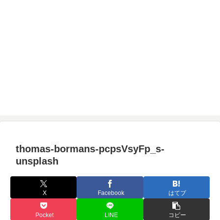
thomas-bormans-pcpsVsyFp_s-
unsplash
X
Facebook
はてブ
Pocket
LINE
コピー