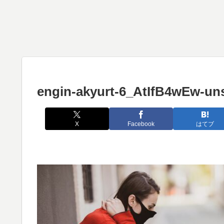
engin-akyurt-6_AtIfB4wEw-un
X
Facebook
はてブ