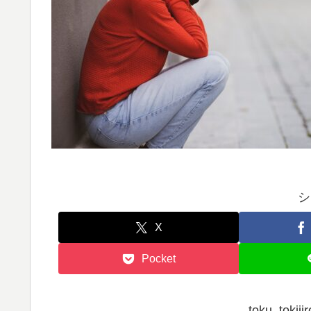
シ
X
Pocket
toku_tok