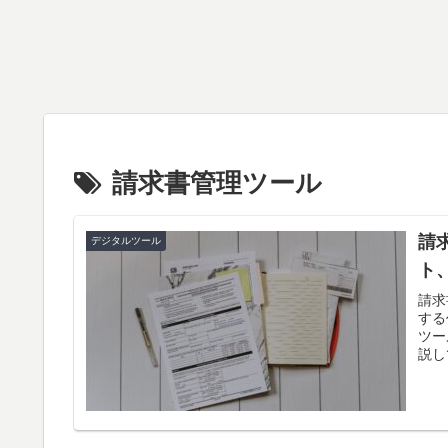
請求書管理ツール
請
デジタルツール
ト
請求
する
ツー
説し