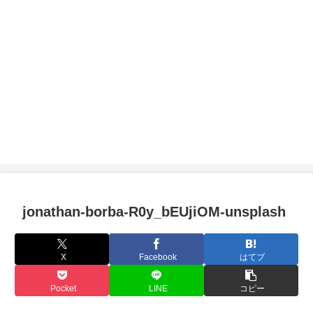
jonathan-borba-R0y_bEUjiOM-unsplash
X
Facebook
はてブ
Pocket
LINE
コピー