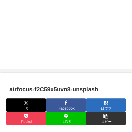
airfocus-f2C59x5uvn8-unsplash
X
Facebook
はてブ
Pocket
LINE
コピー