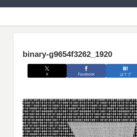
binary-g9654f3262_1920
X
Facebook
はてブ