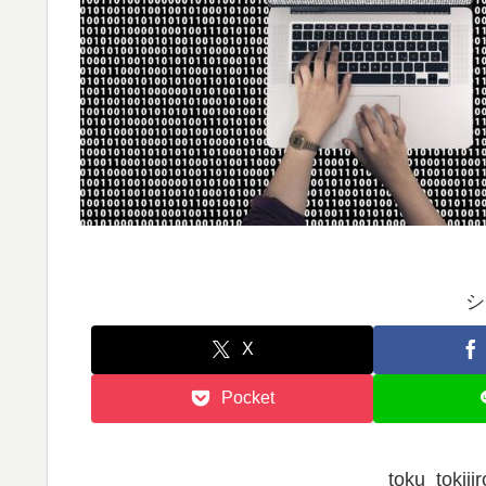
シ
X
Pocket
toku_tok