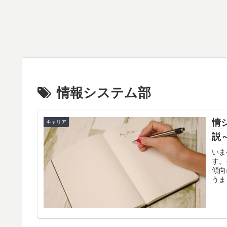
情報システム部
情
キャリア
説
いま
す。
傾向
うま
かに